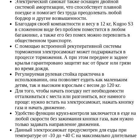
Электрический самокат также оснащен двойной
системой амортизации, что способствует плавной
поездке и помогает без труда преодолевать любой
бордюр и другие возвышенности.
Благодаря своей компактности и весу в 12 кг, Kugoo S3
в сложенном виде без проблем поместится в любом
багажнике, а также его без помех можно перевозить в
общественном транспорте.
С помощью встроенной рекуперативной системы
торможения электросамокат может подзаряжаться в
процессе торможения. А при этом переднее и заднее
крылья гарантировано защитят вас от брызг или грязи
во время дождя.
Регулируемая рулевая стойка практична в
использовании, она позволяет ездить как маленьким
детям, так и высоким взрослым с весом до 120 кг.
Для того, чтобы начать поездку нет необходимости
отталкиваться с места или разгоняться, все намного
проще: нужно встать на электросамокат, нажать кнопку
газа и начать движение.
Удобство функции круиз-контроля заключается в езде на
любой скорости без зажимания кнопки газа, вам нужно
только задавать направление движения.
Данный электросамокат предусмотрен для езды при
температуре от -10 до +40 С на максимально длительные