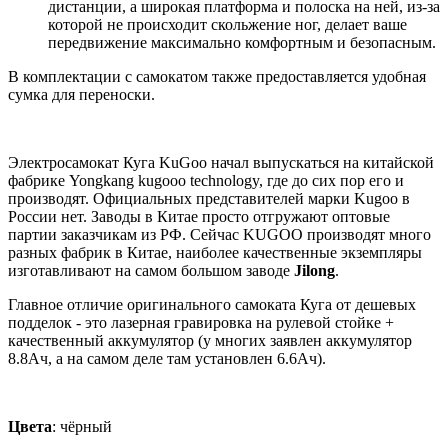
дистанции, а широкая платформа и полоска на ней, из-за
которой не происходит скольжение ног, делает ваше
передвижение максимально комфортным и безопасным.
В комплектации с самокатом также предоставляется удобная
сумка для переноски.
Электросамокат Куга KuGoo начал выпускаться на китайской
фабрике Yongkang kugooo technology, где до сих пор его и
производят. Официальных представителей марки Kugoo в
России нет. Заводы в Китае просто отгружают оптовые
партии заказчикам из РФ. Сейчас KUGOO производят много
разных фабрик в Китае, наиболее качественные экземпляры
изготавливают на самом большом заводе
Jilong
.
Главное отличие оригинального самоката Куга от дешевых
подделок - это лазерная гравировка на рулевой стойке +
качественный аккумулятор (у многих заявлен аккумулятор
8.8Ач, а на самом деле там установлен 6.6Ач).
Цвета
: чёрный