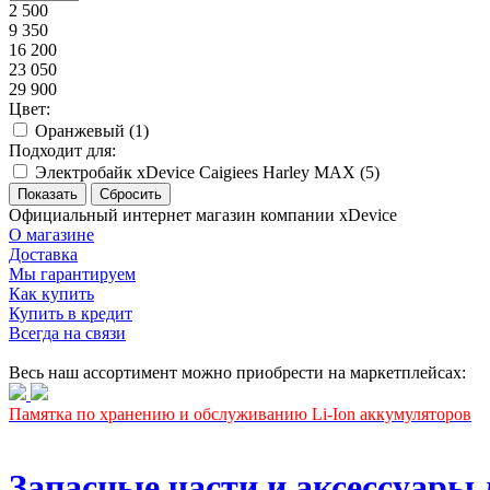
2 500
9 350
16 200
23 050
29 900
Цвет:
Оранжевый (
1
)
Подходит для:
Электробайк xDevice Caigiees Harley MAX (
5
)
Официальный интернет магазин компании xDevice
О магазине
Доставка
Мы гарантируем
Как купить
Купить в кредит
Всегда на связи
Весь наш ассортимент можно приобрести на маркетплейсах:
Памятка по хранению и обслуживанию Li-Ion аккумуляторов
Запасные части и аксессуары 